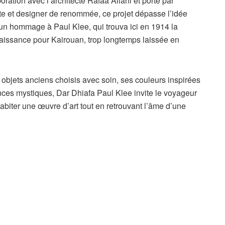
ration avec l’architecte Rafaa Allani et porté par
ste et designer de renommée, ce projet dépasse l’idée
is un hommage à Paul Klee, qui trouva ici en 1914 la
enaissance pour Kairouan, trop longtemps laissée en
bjets anciens choisis avec soin, ses couleurs inspirées
nces mystiques, Dar Dhiafa Paul Klee invite le voyageur
habiter une œuvre d’art tout en retrouvant l’âme d’une