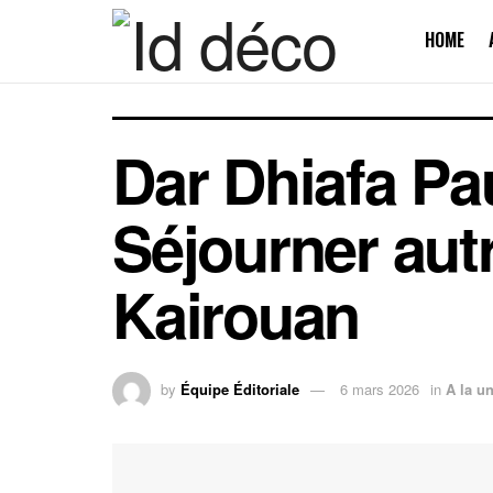
HOME
Dar Dhiafa Pa
Séjourner aut
Kairouan
by
Équipe Éditoriale
6 mars 2026
in
A la u