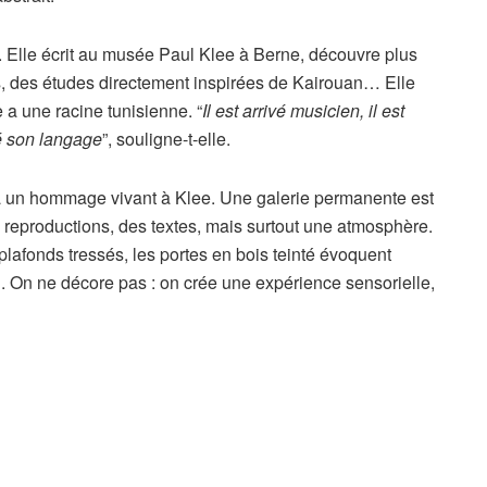
. Elle écrit au musée Paul Klee à Berne, découvre plus
s, des études directement inspirées de Kairouan… Elle
a une racine tunisienne. “
Il est arrivé musicien, il est
uvé son langage
”, souligne-t-elle.
iafa un hommage vivant à Klee. Une galerie permanente est
 reproductions, des textes, mais surtout une atmosphère.
plafonds tressés, les portes en bois teinté évoquent
n. On ne décore pas : on crée une expérience sensorielle,