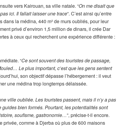
suite vers Kairouan, sa ville natale. “
On me disait que
s ici. Il fallait laisser une trace
”. C’est ainsi qu’entre
s dans la médina, 440 m² de murs oubliés, pour leur
ent privé d’environ 1,5 million de dinars, il crée Dar
tes à ceux qui recherchent une expérience différente :
mmédiate. “
Ce sont souvent des touristes de passage,
Mouled… Le plus important, c’est que les gens sentent
aujourd’hui, son objectif dépasse l’hébergement : il veut
nimer une médina trop longtemps délaissée.
e ville oubliée. Les touristes passent, mais il n’y a pas
 guides bien formés. Pourtant, les potentialités sont
histoire, soufisme, gastronomie…
”, précise-t-il encore.
iative privée, comme à Djerba où plus de 600 maisons