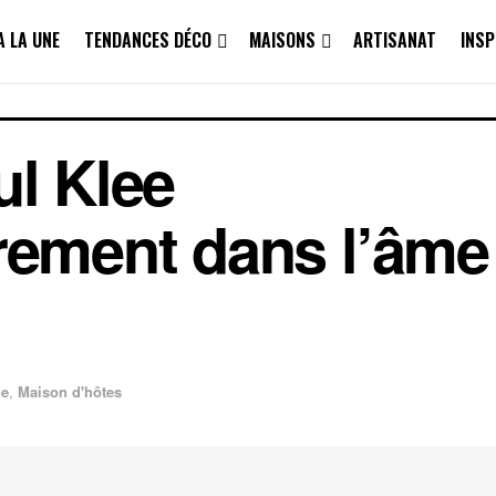
A LA UNE
TENDANCES DÉCO
MAISONS
ARTISANAT
INSP
ul Klee
rement dans l’âme
ne
,
Maison d'hôtes