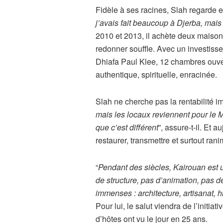
Fidèle à ses racines, Slah regarde en
j’avais fait beaucoup à Djerba, mais pa
2010 et 2013, il achète deux maison
redonner souffle. Avec un investissem
Dhiafa Paul Klee, 12 chambres ouver
authentique, spirituelle, enracinée.
Slah ne cherche pas la rentabilité i
mais les locaux reviennent pour le 
que c’est différent
”, assure-t-il. Et 
restaurer, transmettre et surtout ra
“
Pendant des siècles, Kairouan est un
de structure, pas d’animation, pas de
immenses : architecture, artisanat, 
Pour lui, le salut viendra de l’init
d’hôtes ont vu le jour en 25 ans.