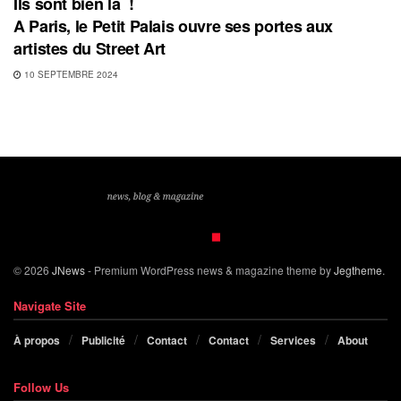
Ils sont bien là !
A Paris, le Petit Palais ouvre ses portes aux
artistes du Street Art
10 SEPTEMBRE 2024
© 2026
JNews
- Premium WordPress news & magazine theme by
Jegtheme
.
Navigate Site
À propos
Publicité
Contact
Contact
Services
About
Follow Us