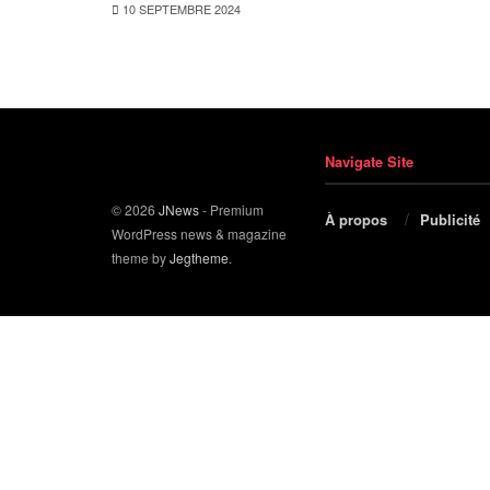
10 SEPTEMBRE 2024
Navigate Site
© 2026
JNews
- Premium
À propos
Publicité
WordPress news & magazine
theme by
Jegtheme
.