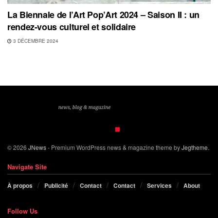
La Biennale de l’Art Pop’Art 2024 – Saison II : un
rendez-vous culturel et solidaire
3 DÉCEMBRE 2024
© 2026
JNews
- Premium WordPress news & magazine theme by
Jegtheme
.
Navigate Site
À propos
Publicité
Contact
Contact
Services
About
Follow Us