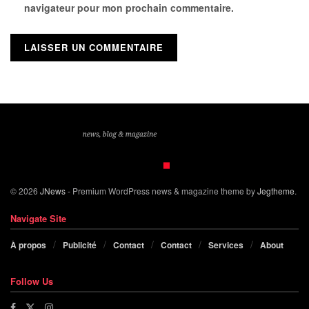
navigateur pour mon prochain commentaire.
© 2026
JNews
- Premium WordPress news & magazine theme by
Jegtheme
.
Navigate Site
À propos
Publicité
Contact
Contact
Services
About
Follow Us