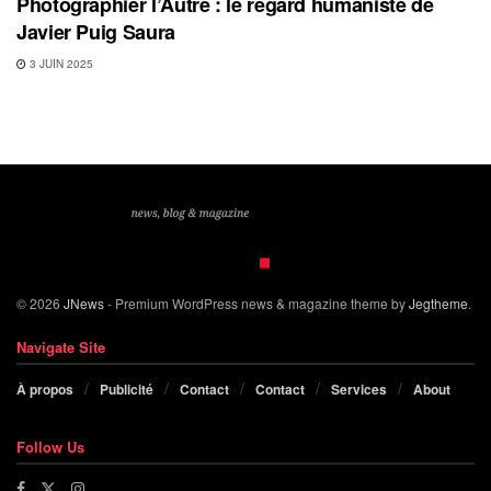
Photographier l’Autre : le regard humaniste de
Javier Puig Saura
3 JUIN 2025
© 2026
JNews
- Premium WordPress news & magazine theme by
Jegtheme
.
Navigate Site
À propos
Publicité
Contact
Contact
Services
About
Follow Us