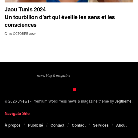
Jaou Tunis 2024
Un tourbillon d’art qui éveille les sens et les
consciences
16 OCTOBRE 2024
© 2026
JNews
- Premium WordPress news & magazine theme by
Jegtheme
.
Navigate Site
À propos
Publicité
Contact
Contact
Services
About