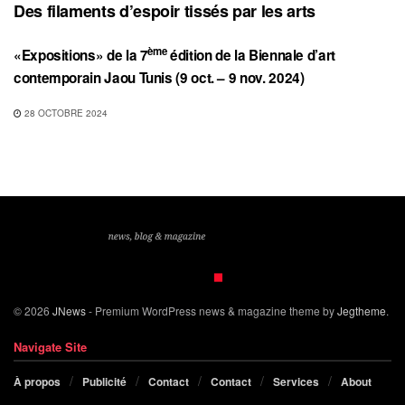
Des filaments d’espoir tissés par les arts
ème
«Expositions» de la 7
édition de la Biennale d’art
contemporain Jaou Tunis (9 oct. – 9 nov. 2024)
28 OCTOBRE 2024
© 2026
JNews
- Premium WordPress news & magazine theme by
Jegtheme
.
Navigate Site
À propos
Publicité
Contact
Contact
Services
About