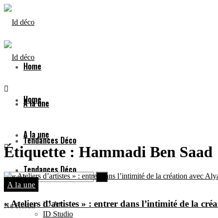
Home
Home
A la une
A la une
Tendances Déco
Étiquette :
Hammadi Ben Saad
Tendances Déco
ID Art
A la une
« Ateliers d’artistes » : entrer dans l’intimité de la c
ID Art
No Result
ID Studio