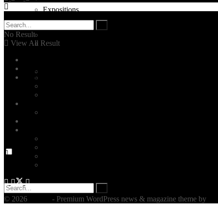
Expositions
No Result
Escapade
View All Result
Escapade
Home
A la une
Gastronomie
Tendances Déco
Gastronomie
ID Art
ID Studio
Maisons
Maison d’hôtes
Artisanat
Inspiration
Conseils & Astuces
Expositions
Escapade
Gastronomie
© 2026
JNews
- Premium WordPress news & magazine theme by
Je