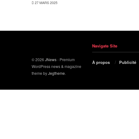
27 MARS 2025
Navigate Site
© 2026
JNews
- Premium
À propos
Publicité
WordPress news & magazine
theme by
Jegtheme
.