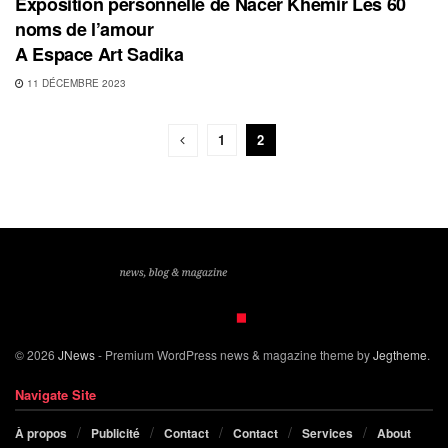
Exposition personnelle de Nacer Khemir Les 60
noms de l’amour
A Espace Art Sadika
11 DÉCEMBRE 2023
1
2
© 2026
JNews
- Premium WordPress news & magazine theme by
Jegtheme
.
Navigate Site
À propos
Publicité
Contact
Contact
Services
About