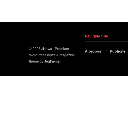
Navigate Site
© 2026
JNews
- Premium
À propos
Publicité
WordPress news & magazine
theme by
Jegtheme
.