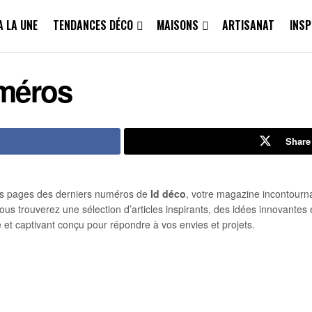
A LA UNE
TENDANCES DÉCO
MAISONS
ARTISANAT
INSP
méros
Share
s pages des derniers numéros de
Id déco
, votre magazine incontourna
ous trouverez une sélection d’articles inspirants, des idées innovantes 
e et captivant conçu pour répondre à vos envies et projets.